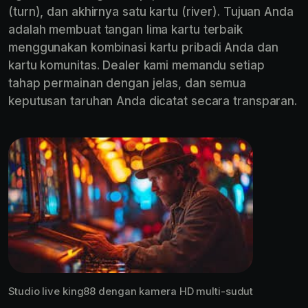
(turn), dan akhirnya satu kartu (river). Tujuan Anda
adalah membuat tangan lima kartu terbaik
menggunakan kombinasi kartu pribadi Anda dan
kartu komunitas. Dealer kami memandu setiap
tahap permainan dengan jelas, dan semua
keputusan taruhan Anda dicatat secara transparan.
Studio live king88 dengan kamera HD multi-sudut