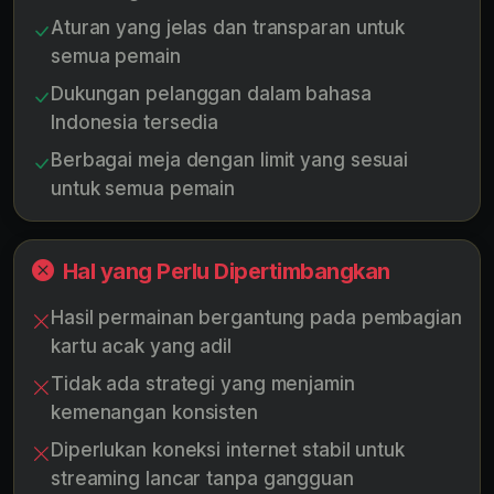
Aturan yang jelas dan transparan untuk
semua pemain
Dukungan pelanggan dalam bahasa
Indonesia tersedia
Berbagai meja dengan limit yang sesuai
untuk semua pemain
Hal yang Perlu Dipertimbangkan
Hasil permainan bergantung pada pembagian
kartu acak yang adil
Tidak ada strategi yang menjamin
kemenangan konsisten
Diperlukan koneksi internet stabil untuk
streaming lancar tanpa gangguan