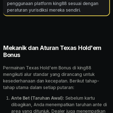
penggunaan platform king88 sesuai dengan
peraturan yurisdiksi mereka sendiri.
Mekanik dan Aturan Texas Hold'em
Bonus
Permainan Texas Hold'em Bonus di king88
mengikuti alur standar yang dirancang untuk
kesederhanaan dan kecepatan. Berikut tahap-
tahap utama dalam setiap putaran:
Ante Bet (Taruhan Awal):
Sebelum kartu
dibagikan, Anda menempatkan taruhan ante di
area yang ditunjuk. Dealer juga menempatkan