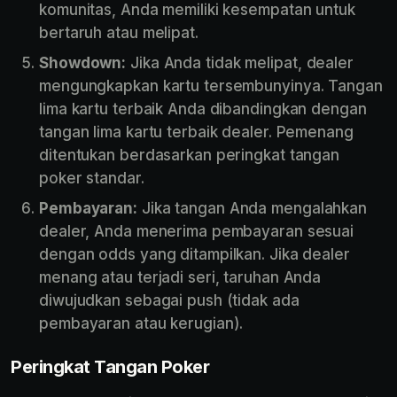
komunitas, Anda memiliki kesempatan untuk
bertaruh atau melipat.
Showdown:
Jika Anda tidak melipat, dealer
mengungkapkan kartu tersembunyinya. Tangan
lima kartu terbaik Anda dibandingkan dengan
tangan lima kartu terbaik dealer. Pemenang
ditentukan berdasarkan peringkat tangan
poker standar.
Pembayaran:
Jika tangan Anda mengalahkan
dealer, Anda menerima pembayaran sesuai
dengan odds yang ditampilkan. Jika dealer
menang atau terjadi seri, taruhan Anda
diwujudkan sebagai push (tidak ada
pembayaran atau kerugian).
Peringkat Tangan Poker