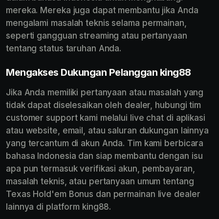
mereka. Mereka juga dapat membantu jika Anda
mengalami masalah teknis selama permainan,
seperti gangguan streaming atau pertanyaan
tentang status taruhan Anda.
Mengakses Dukungan Pelanggan king88
Jika Anda memiliki pertanyaan atau masalah yang
tidak dapat diselesaikan oleh dealer, hubungi tim
customer support kami melalui live chat di aplikasi
atau website, email, atau saluran dukungan lainnya
yang tercantum di akun Anda. Tim kami berbicara
bahasa Indonesia dan siap membantu dengan isu
apa pun termasuk verifikasi akun, pembayaran,
masalah teknis, atau pertanyaan umum tentang
Texas Hold'em Bonus dan permainan live dealer
lainnya di platform king88.