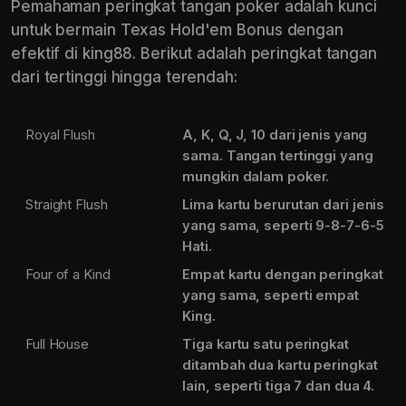
Pemahaman peringkat tangan poker adalah kunci
untuk bermain Texas Hold'em Bonus dengan
efektif di king88. Berikut adalah peringkat tangan
dari tertinggi hingga terendah:
Royal Flush
A, K, Q, J, 10 dari jenis yang
sama. Tangan tertinggi yang
mungkin dalam poker.
Straight Flush
Lima kartu berurutan dari jenis
yang sama, seperti 9-8-7-6-5
Hati.
Four of a Kind
Empat kartu dengan peringkat
yang sama, seperti empat
King.
Full House
Tiga kartu satu peringkat
ditambah dua kartu peringkat
lain, seperti tiga 7 dan dua 4.