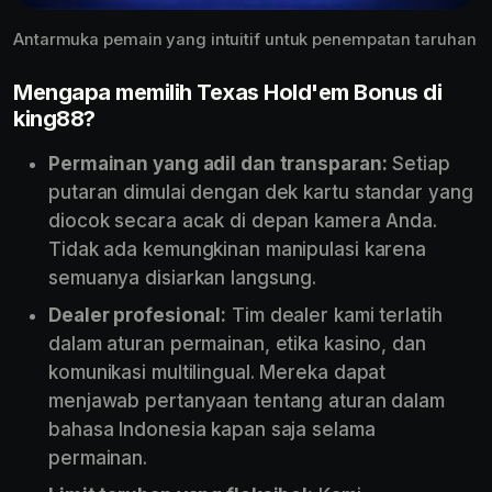
Antarmuka pemain yang intuitif untuk penempatan taruhan
Mengapa memilih Texas Hold'em Bonus di
king88?
Permainan yang adil dan transparan:
Setiap
putaran dimulai dengan dek kartu standar yang
diocok secara acak di depan kamera Anda.
Tidak ada kemungkinan manipulasi karena
semuanya disiarkan langsung.
Dealer profesional:
Tim dealer kami terlatih
dalam aturan permainan, etika kasino, dan
komunikasi multilingual. Mereka dapat
menjawab pertanyaan tentang aturan dalam
bahasa Indonesia kapan saja selama
permainan.