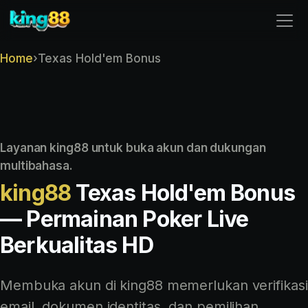
king88
Home
›
Texas Hold'em Bonus
Layanan king88 untuk buka akun dan dukungan
multibahasa.
king88
Texas Hold'em Bonus
— Permainan Poker Live
Berkualitas HD
Membuka akun di king88 memerlukan verifikasi
email, dokumen identitas, dan pemilihan