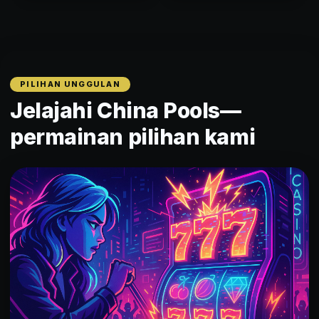
PILIHAN UNGGULAN
Jelajahi China Pools—
permainan pilihan kami