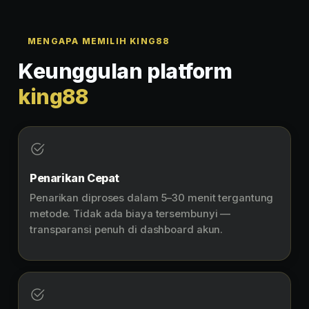
MENGAPA MEMILIH KING88
Keunggulan platform
king88
Penarikan Cepat
Penarikan diproses dalam 5–30 menit tergantung
metode. Tidak ada biaya tersembunyi —
transparansi penuh di dashboard akun.