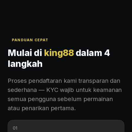
PANDUAN CEPAT
Mulai di
king88
dalam 4
langkah
Proses pendaftaran kami transparan dan
sederhana — KYC wajib untuk keamanan
semua pengguna sebelum permainan
atau penarikan pertama.
01