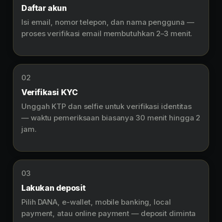
Daftar akun
Isi email, nomor telepon, dan nama pengguna —
proses verifikasi email membutuhkan 2–3 menit.
02
Verifikasi KYC
Unggah KTP dan selfie untuk verifikasi identitas
— waktu pemeriksaan biasanya 30 menit hingga 2
jam.
03
Lakukan deposit
Pilih DANA, e-wallet, mobile banking, local
payment, atau online payment — deposit diminta