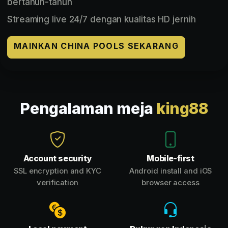
bertahun-tahun
Streaming live 24/7 dengan kualitas HD jernih
MAINKAN CHINA POOLS SEKARANG
Pengalaman meja
king88
Account security
Mobile-first
SSL encryption and KYC
Android install and iOS
verification
browser access