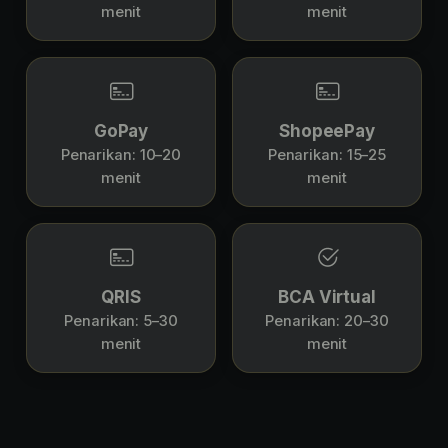
menit
menit
GoPay
ShopeePay
Penarikan: 10–20
Penarikan: 15–25
menit
menit
QRIS
BCA Virtual
Penarikan: 5–30
Penarikan: 20–30
menit
menit