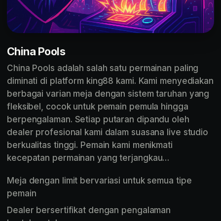
China Pools
China Pools adalah salah satu permainan paling
diminati di platform king88 kami. Kami menyediakan
berbagai varian meja dengan sistem taruhan yang
fleksibel, cocok untuk pemain pemula hingga
berpengalaman. Setiap putaran dipandu oleh
dealer profesional kami dalam suasana live studio
berkualitas tinggi. Pemain kami menikmati
kecepatan permainan yang terjangkau…
Meja dengan limit bervariasi untuk semua tipe
pemain
Dealer bersertifikat dengan pengalaman