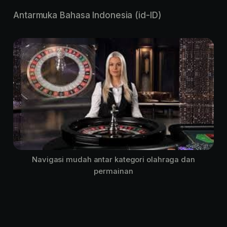
Antarmuka Bahasa Indonesia (id-ID)
Navigasi mudah antar kategori olahraga dan
permainan