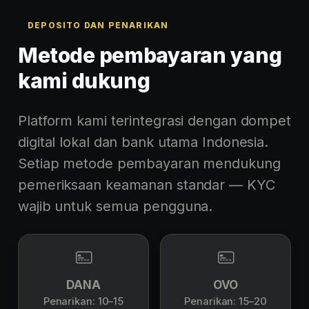
DEPOSITO DAN PENARIKAN
Metode pembayaran yang
kami dukung
Platform kami terintegrasi dengan dompet
digital lokal dan bank utama Indonesia.
Setiap metode pembayaran mendukung
pemeriksaan keamanan standar — KYC
wajib untuk semua pengguna.
DANA
OVO
Penarikan: 10–15
Penarikan: 15–20