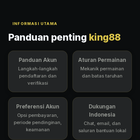
INFORMASI UTAMA
Panduan penting
king88
Panduan Akun
Aturan Permainan
Langkah-langkah
Mekanik permainan
pendaftaran dan
dan batas taruhan
verifikasi
Preferensi Akun
Dukungan
Indonesia
Opsi pembayaran,
periode pendinginan,
Chat, email, dan
keamanan
saluran bantuan lokal