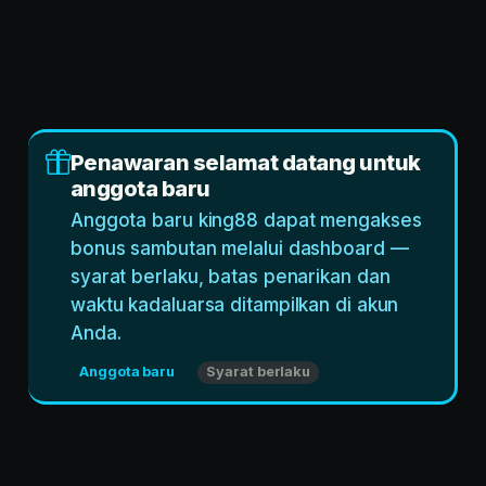
Penawaran selamat datang untuk
anggota baru
Anggota baru king88 dapat mengakses
bonus sambutan melalui dashboard —
syarat berlaku, batas penarikan dan
waktu kadaluarsa ditampilkan di akun
Anda.
Anggota baru
Syarat berlaku