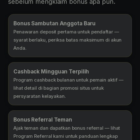
sebelum mengklaim bonus apa pun.
Bonus Sambutan Anggota Baru
Penawaran deposit pertama untuk pendaftar —
syarat berlaku, periksa batas maksimum di akun
Anda.
Cashback Mingguan Terpilih
Program cashback bulanan untuk pemain aktif —
lihat detail di bagian promosi situs untuk
persyaratan kelayakan.
Bonus Referral Teman
Ajak teman dan dapatkan bonus referral — lihat
Program Referral kami untuk panduan lengkap