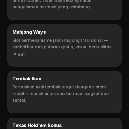
tema hiburan, volatilitas sedang untuk
pengalaman bermain yang seimbang.
Mahjong Ways
Slot bermekanisme jalan majong tradisional —
simbol liar dan putaran gratis, visual berkualitas
tinggi.
Tembak Ikan
Permainan aksi tembak target dengan sistem
kredit — cocok untuk sesi bermain singkat dan
santai.
Texas Hold'em Bonus