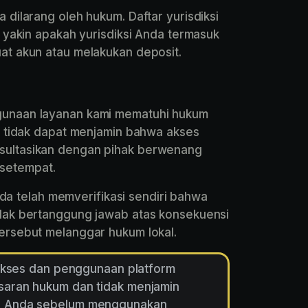
dilarang oleh hukum. Daftar yurisdiksi
 yakin apakah yurisdiksi Anda termasuk
at akun atau melakukan deposit.
ggunaan layanan kami mematuhi hukum
i tidak dapat menjamin bahwa akses
nsultasikan dengan pihak berwenang
setempat.
 telah memverifikasi sendiri bahwa
idak bertanggung jawab atas konsekuensi
ersebut melanggar hukum lokal.
kses dan penggunaan platform
 saran hukum dan tidak menjamin
kal Anda sebelum menggunakan