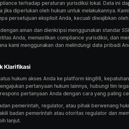
iance terhadap peraturan yurisdiksi lokal. Data ini da
a jika diperlukan oleh hukum untuk melakukannya. Kam
npa persetujuan eksplisit Anda, kecuali diwajibkan ole
n dengan aman dan dienkripsi menggunakan standar SS
ntitas Anda, memastikan compliance yurisdiksi, dan m
na kami menggunakan dan melindungi data pribadi Anda
Klarifikasi
tatus hukum akses Anda ke platform king88, kepatuhan 
n mengajukan pertanyaan hukum lainnya, hubungi tim lega
erespons pertanyaan Anda dengan cara yang paling cep
adan pemerintah, regulator, atau pihak berwenang hu
ili badan pemerintah atau otoritas regulator dan memi
ih lanjut.