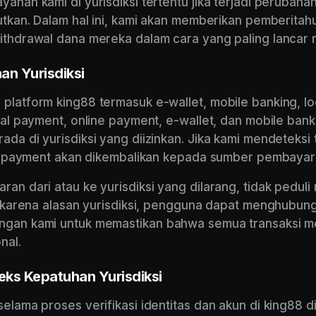
nan kami di yurisdiksi tertentu jika terjadi perubahan
jutkan. Dalam hal ini, kami akan memberikan pemberit
ithdrawal dana mereka dalam cara yang paling lancar
n Yurisdiksi
latform king88 termasuk e-wallet, mobile banking, lo
cal payment, online payment, e-wallet, dan mobile ba
a di yurisdiksi yang diizinkan. Jika kami mendeteksi tr
cal payment akan dikembalikan kepada sumber pembayar
ran dari atau ke yurisdiksi yang dilarang, tidak pedu
 karena alasan yurisdiksi, pengguna dapat menghubungi 
ngan kami untuk memastikan bahwa semua transaksi m
nal.
teks Kepatuhan Yurisdiksi
elama proses verifikasi identitas dan akun di king88 d