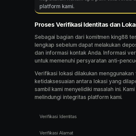
platform kami.
Proses Verifikasi Identitas dan Loka
Sebagai bagian dari komitmen king88 ter
lengkap sebelum dapat melakukan deposit
dan informasi kontak Anda. Informasi ve
untuk memenuhi persyaratan anti-pencuc
Verifikasi lokasi dilakukan menggunakan
ketidaksesuaian antara lokasi yang dilap
sambil kami menyelidiki masalah ini. Ka
melindungi integritas platform kami.
Verifikasi Identitas
Verifikasi Alamat