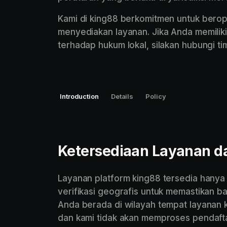
Kami di king88 berkomitmen untuk berop
menyediakan layanan. Jika Anda memilik
terhadap hukum lokal, silakan hubungi tim l
Introduction
Details
Policy
Ketersediaan Layanan d
Layanan platform king88 tersedia hanya 
verifikasi geografis untuk memastikan b
Anda berada di wilayah tempat layanan 
dan kami tidak akan memproses pendaftar