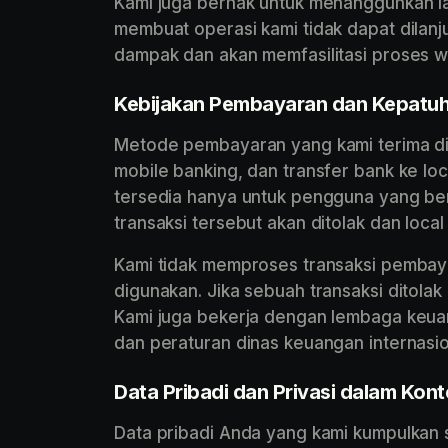
Kami juga berhak untuk menangguhkan laya
membuat operasi kami tidak dapat dilan
dampak dan akan memfasilitasi proses w
Kebijakan Pembayaran dan Kepatuha
Metode pembayaran yang kami terima di p
mobile banking, dan transfer bank ke lo
tersedia hanya untuk pengguna yang berad
transaksi tersebut akan ditolak dan lo
Kami tidak memproses transaksi pembaya
digunakan. Jika sebuah transaksi ditolak
Kami juga bekerja dengan lembaga keua
dan peraturan dinas keuangan internasio
Data Pribadi dan Privasi dalam Kon
Data pribadi Anda yang kami kumpulkan s