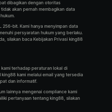
pat dibagikan dengan otoritas
i tidak akan pernah membagikan data
h hukum.
L 256-bit. Kami hanya menyimpan data
emenuhi persyaratan hukum yang berlaku.
, silakan baca Kebijakan Privasi king88
kami terhadap peraturan lokal di
l king88 kami melalui email yang tersedia
at dan informatif.
kum lainnya mengenai compliance kami
liki pertanyaan tentang king88, silakan