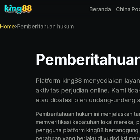
king88
Beranda
China Po
Home
›
Pemberitahuan hukum
Pemberitahuan
Platform king88 menyediakan layan
aktivitas perjudian online. Kami t
atau dibatasi oleh undang-undang 
Pemberitahuan hukum ini menjelaskan t
memverifikasi kepatuhan lokal mereka, 
pengguna platform king88 bertanggung
peraturan yang berlaku di yurisdiksi mer