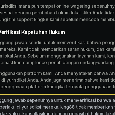
urisdiksi mana pun tempat online wagering sepenuhnya 
 sesuai dengan perubahan hukum lokal. Jika Anda tidak
ubungi tim support king88 kami sebelum mencoba membu
erifikasi Kepatuhan Hukum
nggung jawab sendiri untuk memverifikasi bahwa pen
si mereka. Kami tidak memberikan saran hukum, dan kam
m lokal Anda. Sebelum menggunakan layanan kami, ko
 memastikan compliance penuh dengan undang-undang 
ggunakan platform kami, Anda menyatakan bahwa Anda
di yurisdiksi Anda. Anda juga menerima bahwa kami t
 penggunaan platform kami jika ternyata penggunaan t
gung jawab sepenuhnya untuk memverifikasi bahwa a
erlaku di yurisdiksi mereka. king88 tidak memberikan
idak yakin, konsultasikan dengan penasihat hukum lo